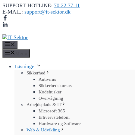
Hop
SUPPORT HOTLINE:
70 22 77 11
til
E-MAIL:
support@it-sektor.dk
indhold
Menu
Menu
Løsninger
Sikkerhed
Antivirus
Sikkerhedskursus
Kodehusker
Overvågning
Arbejdsplads & IT
Microsoft 365
Erhvervstelefoni
Hardware og Software
Web & Udvikling