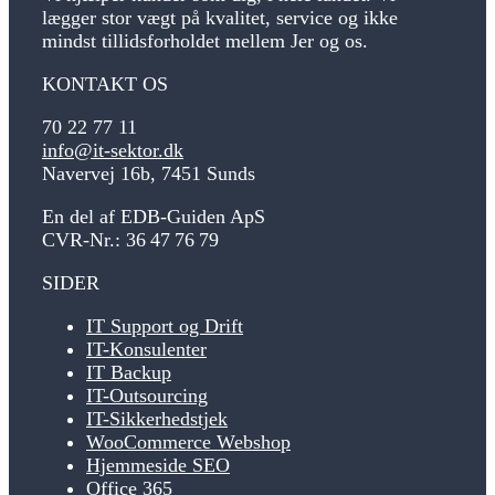
lægger stor vægt på kvalitet, service og ikke
mindst tillidsforholdet mellem Jer og os.
KONTAKT OS
70 22 77 11
info@it-sektor.dk
Navervej 16b, 7451 Sunds
En del af EDB-Guiden ApS
CVR-Nr.:
36
47
76
79
SIDER
IT Support og Drift
IT-Konsulenter
IT Backup
IT-Outsourcing
IT-Sikkerhedstjek
WooCommerce Webshop
Hjemmeside SEO
Office 365