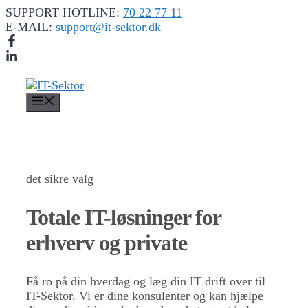
Hop
SUPPORT HOTLINE:
70 22 77 11
til
E-MAIL:
support@it-sektor.dk
indhold
Menu
det sikre valg
Totale IT-løsninger for
erhverv og private
Få ro på din hverdag og læg din IT drift over til
IT-Sektor. Vi er dine konsulenter og kan hjælpe