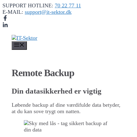
Hop
SUPPORT HOTLINE:
70 22 77 11
til
E-MAIL:
support@it-sektor.dk
indhold
Menu
Remote Backup
Din datasikkerhed er vigtig
Løbende backup af dine værdifulde data betyder,
at du kan sove trygt om natten.